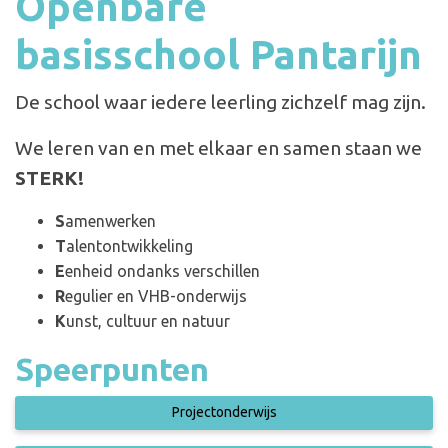
Openbare
basisschool Pantarijn
De school waar iedere leerling zichzelf mag zijn.
We leren van en met elkaar en samen staan we
STERK!
S
amenwerken
T
alentontwikkeling
E
enheid ondanks verschillen
R
egulier en VHB-onderwijs
K
unst, cultuur en natuur
Speerpunten
Projectonderwijs