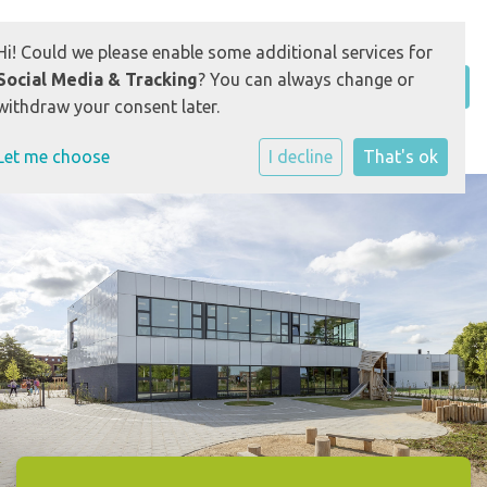
Hi! Could we please enable some additional services for
Social Media & Tracking
? You can always change or
withdraw your consent later.
Let me choose
I decline
That's ok